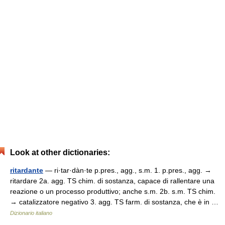
Look at other dictionaries:
ritardante
— ri·tar·dàn·te p.pres., agg., s.m. 1. p.pres., agg. →
ritardare 2a. agg. TS chim. di sostanza, capace di rallentare una
reazione o un processo produttivo; anche s.m. 2b. s.m. TS chim.
→ catalizzatore negativo 3. agg. TS farm. di sostanza, che è in …
Dizionario italiano