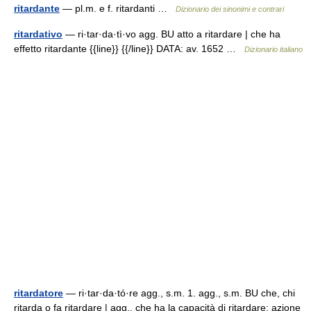
ritardante
— pl.m. e f. ritardanti …
Dizionario dei sinonimi e contrari
ritardativo
— ri·tar·da·tì·vo agg. BU atto a ritardare | che ha
effetto ritardante {{line}} {{/line}} DATA: av. 1652 …
Dizionario italiano
ritardatore
— ri·tar·da·tó·re agg., s.m. 1. agg., s.m. BU che, chi
ritarda o fa ritardare | agg., che ha la capacità di ritardare: azione