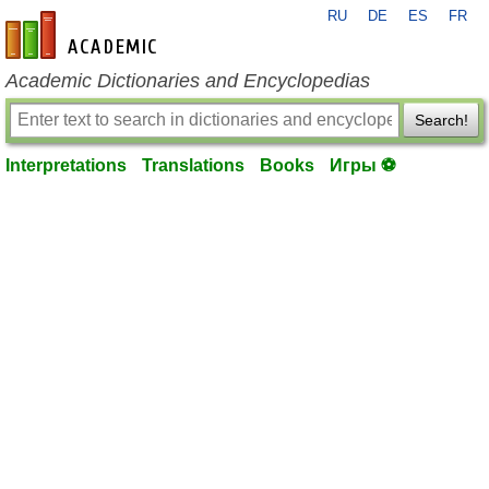
RU
DE
ES
FR
en-academic.com
Academic Dictionaries and Encyclopedias
Search!
Interpretations
Translations
Books
Игры ⚽