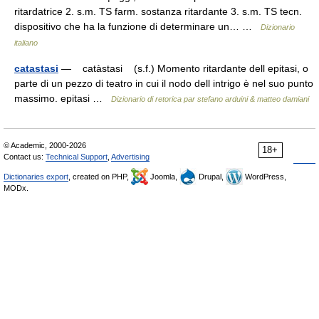
ritardatrice 2. s.m. TS farm. sostanza ritardante 3. s.m. TS tecn.
dispositivo che ha la funzione di determinare un… …
Dizionario
italiano
catastasi
— catàstasi (s.f.) Momento ritardante dell epitasi, o
parte di un pezzo di teatro in cui il nodo dell intrigo è nel suo punto
massimo. epitasi …
Dizionario di retorica par stefano arduini & matteo damiani
© Academic, 2000-2026
18+
Contact us:
Technical Support
,
Advertising
Dictionaries export
, created on PHP,
Joomla,
Drupal,
WordPress,
MODx.