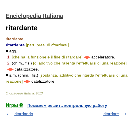
Enciclopedia Italiana
ritardante
ritardante
ritardante
[part. pres. di
ritardare
]
.
■ agg.
1.
[che ha la funzione e il fine di ritardare]
◀▶
acceleratore.
2.
(
chim.
,
fis.
)
[di additivo che rallenta l'effettuarsi di una reazione]
◀▶
catalizzatore.
■ s.m. (
chim.
,
fis.
)
[sostanza, additivo che ritarda l'effettuarsi di una
reazione]
◀▶
catalizzatore.
Enciclopedia Italiana
.
2013
.
Игры ⚽
Поможем решить контрольную работу
ritardando
ritardare